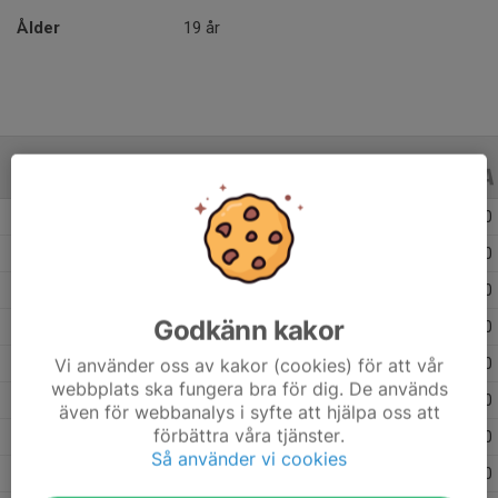
Ålder
19 år
ALLA SERIER
ALLA ÅR
Säsongen 25/26
38
0
-
0
0
0
Säsongen 24/25
19
0
-
0
0
0
Säsongen 23/24
27
0
-
0
0
0
Godkänn kakor
Säsongen 22/23
29
0
-
0
0
0
Vi använder oss av kakor (cookies) för att vår
Säsongen 21/22
28
0
-
0
0
0
webbplats ska fungera bra för dig. De används
Säsongen 20/21
4
0
-
0
0
0
även för webbanalys i syfte att hjälpa oss att
förbättra våra tjänster.
Säsongen 19/20
25
0
-
0
0
0
Så använder vi cookies
Säsongen 18/19
23
0
-
0
0
0