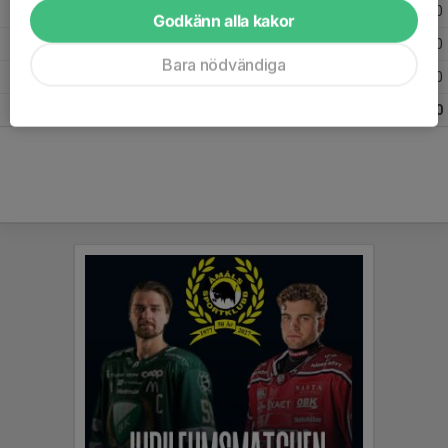
Säsongen 17/18
20
0
-
0
0
0
Godkänn alla kakor
Säsongen 16/17
10
0
-
0
0
0
Bara nödvändiga
Säsongen 15/16
2
0
-
0
0
0
Totalt
225
0
0
0
0