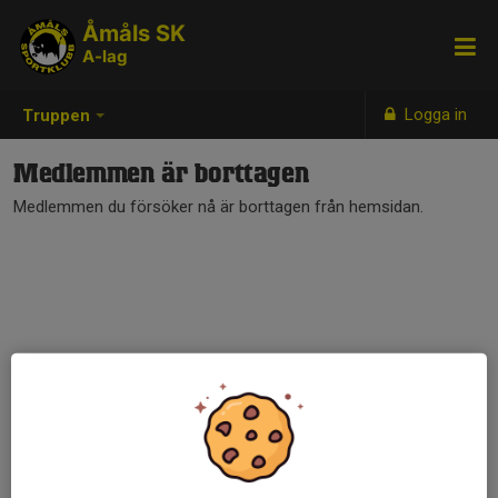
Åmåls SK
A-lag
Logga in
Truppen
Medlemmen är borttagen
Medlemmen du försöker nå är borttagen från hemsidan.