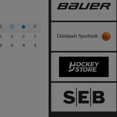
3
0
0
3
3
0
0
3