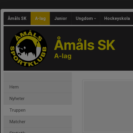
Åmåls SK
A-lag
Junior
Ungdom
Hockeyskola
Åmåls SK
A-lag
Hem
Nyheter
Truppen
Matcher