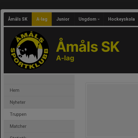
Åmåls SK
A-lag
Junior
Ungdom
Hockeyskola
Åmåls SK
A-lag
Hem
Nyheter
Truppen
Matcher