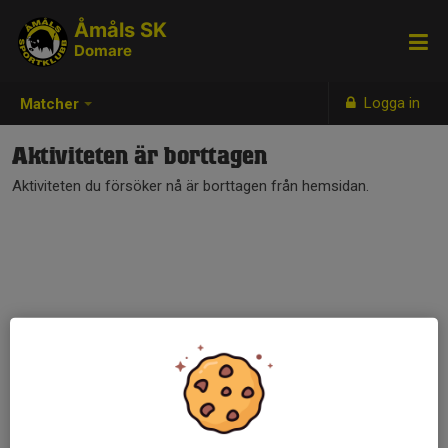
Åmåls SK
Domare
Logga in
Matcher
Aktiviteten är borttagen
Aktiviteten du försöker nå är borttagen från hemsidan.