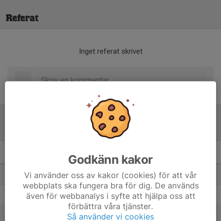
Referat
Inget referat skrivet
Tabell
U14 Värmland B
M
+/-
P
Godkänn kakor
Vi använder oss av kakor (cookies) för att vår
1. Hammarö HC
6
52
18
webbplats ska fungera bra för dig. De används
även för webbanalys i syfte att hjälpa oss att
2. Arvika HC
6
25
12
förbättra våra tjänster.
Så använder vi cookies
3. Kils AIK
6
1
9