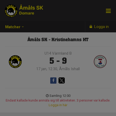
Åmåls SK
Domare
Logga in
Matcher
Åmåls SK - Kristinehamns HT
U14 Värmland B
5 - 9
17 jan, 12:30, Åmåls Ishall
Samling 12:00
Endast kallade kunde anmäla sig till aktiviteten. 3 personer var kallade.
Logga in här