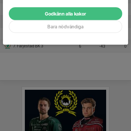
4. Åmåls SK
6
1
9
Godkänn alla kakor
5. Kristinehamns HT
6
-8
9
Bara nödvändiga
6. Sunne IK
6
-28
6
7. Färjestad BK 3
6
-43
0