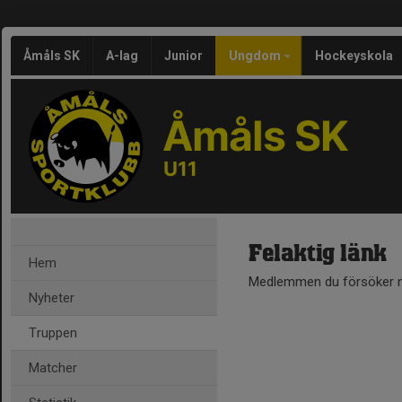
Åmåls SK
A-lag
Junior
Ungdom
Hockeyskola
Åmåls SK
U11
Felaktig länk
Hem
Medlemmen du försöker nå
Nyheter
Truppen
Matcher