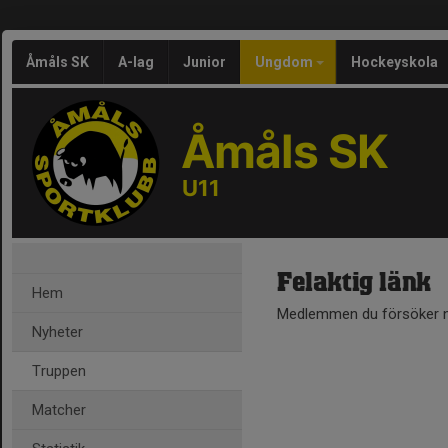
Åmåls SK
A-lag
Junior
Ungdom
Hockeyskola
Åmåls SK
U11
Felaktig länk
Hem
Medlemmen du försöker nå
Nyheter
Truppen
Matcher