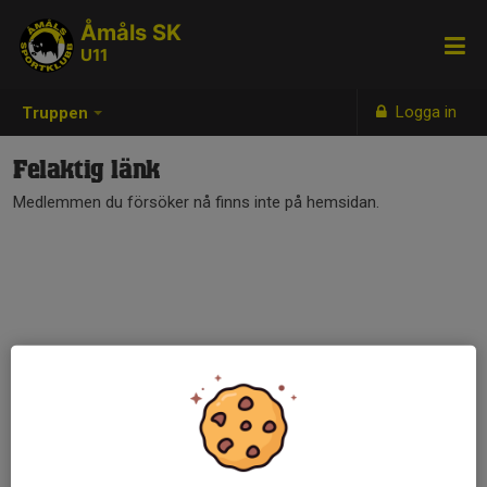
Åmåls SK
U11
Logga in
Truppen
Felaktig länk
Medlemmen du försöker nå finns inte på hemsidan.