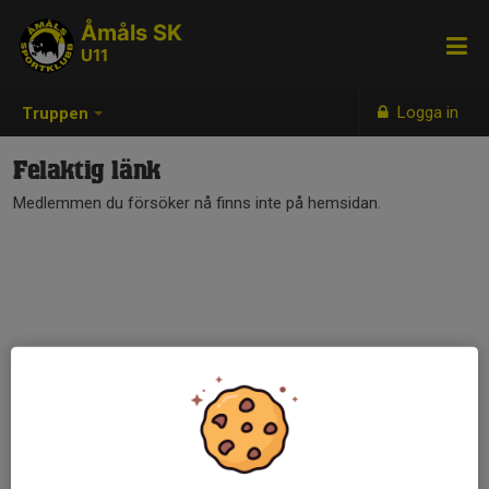
Åmåls SK
U11
Logga in
Truppen
Felaktig länk
Medlemmen du försöker nå finns inte på hemsidan.