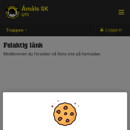
Åmåls SK
U11
Logga in
Truppen
Felaktig länk
Medlemmen du försöker nå finns inte på hemsidan.