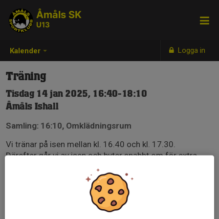
Åmåls SK
U13
Logga in
Kalender
Träning
Tisdag 14 jan 2025, 16:40-18:10
Åmåls Ishall
Samling: 16:10, Omklädningsrum
Vi tränar på isen mellan kl. 16.40 och kl. 17.30.
Därefter går vi av isen och byter snabbt om för extra
mobilitets-, koordinations- och/eller fysträning fram till
ca kl. 18.10