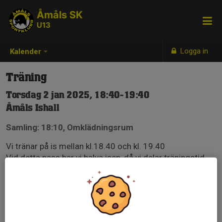
Åmåls SK
U13
Logga in
Kalender
Träning
Torsdag 2 jan 2025, 18:40-19:40
Åmåls Ishall
Samling: 18:10, Omklädningsrum
Vi tränar på is mellan kl.18.40 och kl. 19.40
Vid detta pass har vi halva isen, då vi delar träningstid
med U12.