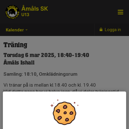
Åmåls SK
U13
Logga in
Kalender
Träning
Torsdag 6 mar 2025, 18:40-19:40
Åmåls Ishall
Samling: 18:10, Omklädningsrum
Vi tränar på is mellan kl.18.40 och kl. 19.40
Vid detta pass har vi halva isen, då vi delar träningstid
med U12.