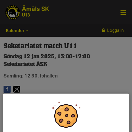
Åmåls SK
U13
Logga in
Kalender
Seketariatet match U11
Söndag 12 jan 2025, 13:00-17:00
Seketariatet ÅSK
Samling: 12:30, Ishallen