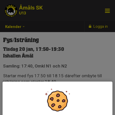
Åmåls SK
U13
Logga in
Kalender
Fys/Isträning
Tisdag 20 jan, 17:50-19:30
Ishallen Åmål
Samling: 17:40, Omkl N1 och N2
Startar med fys 17.50 till 18.15 därefter ombyte till
isträning som startar 18.40
OBS!