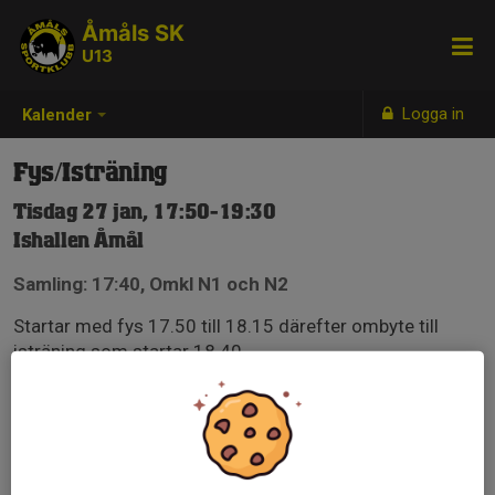
Åmåls SK
U13
Logga in
Kalender
Fys/Isträning
Tisdag 27 jan, 17:50-19:30
Ishallen Åmål
Samling: 17:40, Omkl N1 och N2
Startar med fys 17.50 till 18.15 därefter ombyte till
isträning som startar 18.40
OBS!