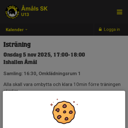
Åmåls SK
U13
Logga in
Kalender
Isträning
Onsdag 5 nov 2025, 17:00-18:00
Ishallen Åmål
Samling: 16:30, Omklädningsrum 1
Alla skall vara ombytta och klara 10min förre träningen
startar.