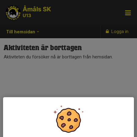
Åmåls SK
U13
Logga in
Till hemsidan
Aktiviteten är borttagen
Aktiviteten du försöker nå är borttagen från hemsidan.