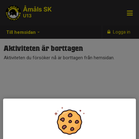
Åmåls SK
U13
Logga in
Till hemsidan
Aktiviteten är borttagen
Aktiviteten du försöker nå är borttagen från hemsidan.