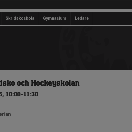
Skridskoskola
Gymnasium
Ledare
idsko och Hockeyskolan
5, 10:00-11:30
erian