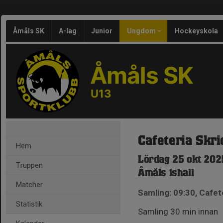
Åmåls SK
A-lag
Junior
Ungdom
Hockeyskola
Åmåls SK
U13
Cafeteria Skr
Hem
Lördag 25 okt 202
Truppen
Åmåls ishall
Matcher
Samling: 09:30, Cafet
Statistik
Samling 30 min innan