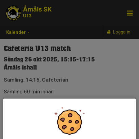
Åmåls SK
U13
Logga in
Kalender
Cafeteria U13 match
Söndag 26 okt 2025, 15:15-17:15
Åmåls ishall
Samling: 14:15, Cafeterian
Samling 60 min innan