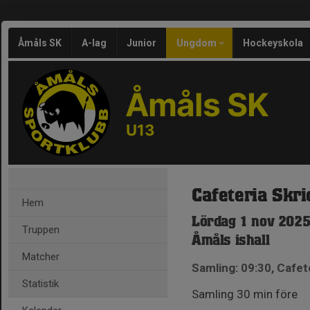
Åmåls SK
A-lag
Junior
Ungdom
Hockeyskola
Åmåls SK
U13
Cafeteria Skr
Hem
Lördag 1 nov 2025
Truppen
Åmåls ishall
Matcher
Samling: 09:30, Cafet
Statistik
Samling 30 min före