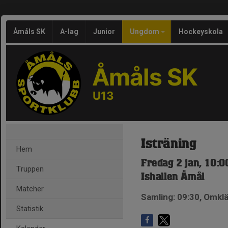
Åmåls SK
A-lag
Junior
Ungdom
Hockeyskola
Åmåls SK
U13
Isträning
Hem
Fredag 2 jan, 10:0
Truppen
Ishallen Åmål
Matcher
Samling: 09:30, Omklä
Statistik