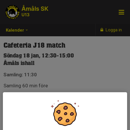
Åmåls SK
U13
Logga in
Kalender
Cafeteria J18 match
Söndag 18 jan, 12:30-15:00
Åmåls ishall
Samling: 11:30
Samling 60 min före