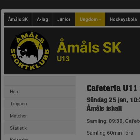
Åmåls SK
A-lag
Junior
Ungdom
Hockeyskola
Åmåls SK
U13
Cafeteria U11
Hem
Söndag 25 jan, 10
Truppen
Åmåls ishall
Matcher
Samling: 09:30, Cafet
Statistik
Samling 60min före