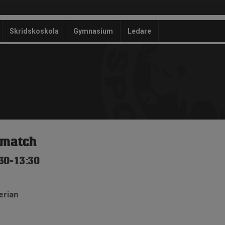
Skridskoskola
Gymnasium
Ledare
 match
:30-13:30
erian