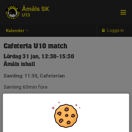
Åmåls SK
U13
Logga in
Kalender
Cafeteria U10 match
Lördag 31 jan, 12:30-15:30
Åmåls ishall
Samling: 11:30, Cafeterian
Samling 60min före