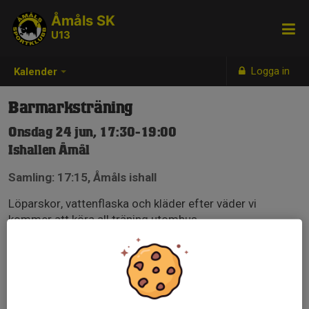
Åmåls SK
U13
Logga in
Kalender
Barmarksträning
Onsdag 24 jun, 17:30-19:00
Ishallen Åmål
Samling: 17:15, Åmåls ishall
Löparskor, vattenflaska och kläder efter väder vi
kommer att köra all träning utomhus.