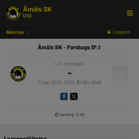
Åmåls SK
U13
Logga in
Matcher
Åmåls SK - Forshaga IF:1
U11 Värmland
-
12 jan 2025, 13:00, Åmåls Ishall
Samling 13:00