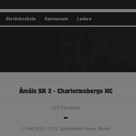
Skridskoskola
Gymnasium
Ledare
Åmåls SK 2 - Charlottenbergs HC
U12 Värmland
-
11 okt 2025, 12:15, Sparbanken Arena, Arvika