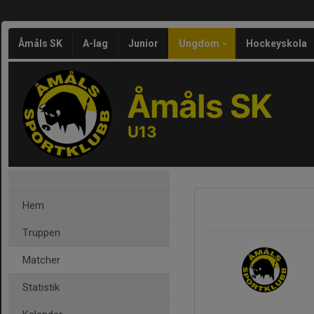
Åmåls SK
A-lag
Junior
Ungdom
Hockeyskola
Åmåls SK
U13
Hem
Truppen
Matcher
Statistik