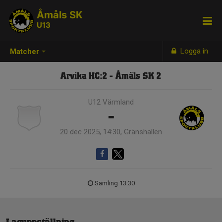
Åmåls SK
U13
Logga in
Matcher
Arvika HC:2 - Åmåls SK 2
U12 Värmland
-
20 dec 2025, 14:30, Gränshallen
Samling 13:30