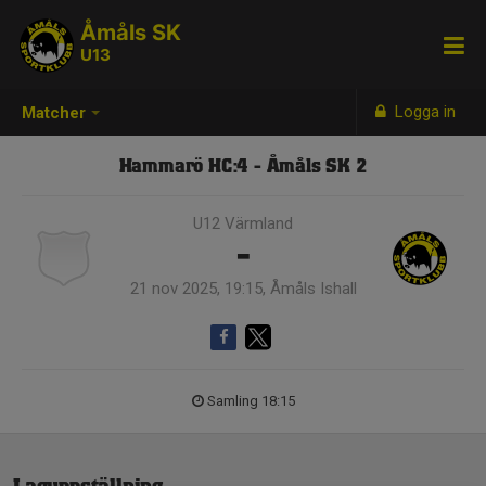
Åmåls SK
U13
Logga in
Matcher
Hammarö HC:4 - Åmåls SK 2
U12 Värmland
-
21 nov 2025, 19:15, Åmåls Ishall
Samling 18:15