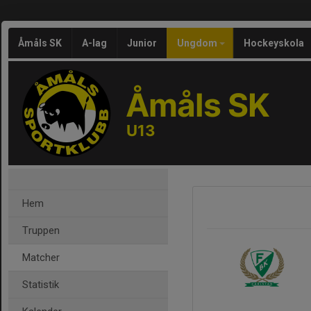
Åmåls SK
A-lag
Junior
Ungdom
Hockeyskola
Åmåls SK
U13
Hem
Truppen
Matcher
Statistik