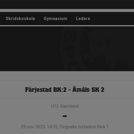
Skridskoskola
Gymnasium
Ledare
Färjestad BK:2 - Åmåls SK 2
U12 Värmland
-
29 nov 2025, 14:35, Tingvalla Isstadion Rink 1