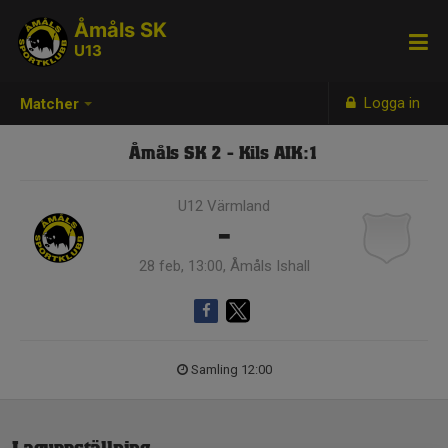
Åmåls SK
U13
Logga in
Matcher
Åmåls SK 2 - Kils AIK:1
U12 Värmland
-
28 feb, 13:00, Åmåls Ishall
Samling 12:00