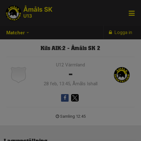
Åmåls SK
U13
Logga in
Matcher
Kils AIK:2 - Åmåls SK 2
U12 Värmland
-
28 feb, 13:45, Åmåls Ishall
Samling 12:45