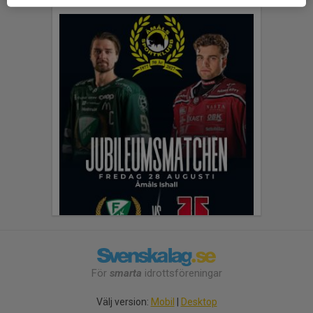
För
smarta
idrottsföreningar
Välj version:
Mobil
|
Desktop