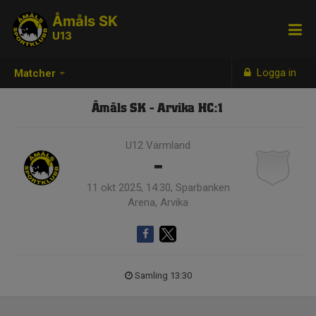
Åmåls SK
U13
Logga in
Matcher
Åmåls SK - Arvika HC:1
U12 Värmland
-
11 okt 2025, 14:30, Sparbanken
Arena, Arvika
Samling 13:30