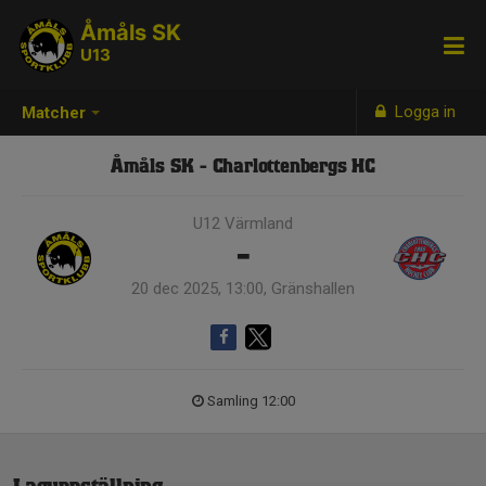
Åmåls SK
U13
Logga in
Matcher
Åmåls SK - Charlottenbergs HC
U12 Värmland
-
20 dec 2025, 13:00, Gränshallen
Samling 12:00