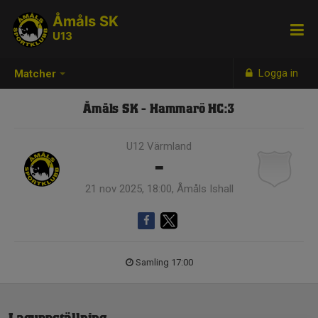
Åmåls SK
U13
Logga in
Matcher
Åmåls SK - Hammarö HC:3
U12 Värmland
-
21 nov 2025, 18:00, Åmåls Ishall
Samling 17:00