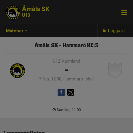
Åmåls SK
U13
Logga in
Matcher
Åmåls SK - Hammarö HC:3
U12 Värmland
-
7 feb, 12:00, Hammarö Ishall
Samling 11:00