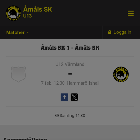
Åmåls SK
U13
Logga in
Matcher
Åmåls SK 1 - Åmåls SK
U12 Värmland
-
7 feb, 12:30, Hammarö Ishall
Samling 11:30