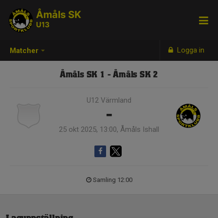
Åmåls SK
U13
Logga in
Matcher
Åmåls SK 1 - Åmåls SK 2
U12 Värmland
-
25 okt 2025, 13:00, Åmåls Ishall
Samling 12:00