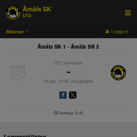
Åmåls SK
U13
Logga in
Matcher
Åmåls SK 1 - Åmåls SK 2
U12 Värmland
-
10 jan, 14:45, Wasahallen
Samling 13:45