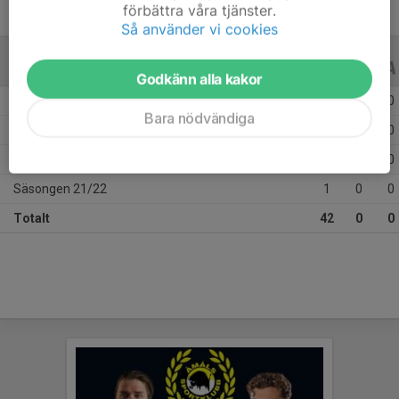
förbättra våra tjänster.
Så använder vi cookies
ALLA SERIER
ALLA ÅR
Godkänn alla kakor
Säsongen 25/26
22
0
0
Bara nödvändiga
Säsongen 24/25
12
0
0
Säsongen 23/24
7
0
0
Säsongen 21/22
1
0
0
Totalt
42
0
0