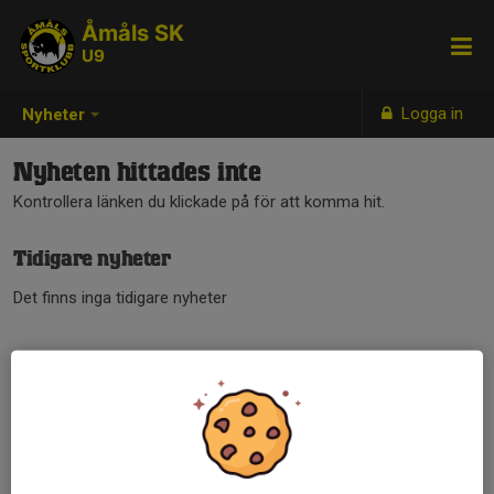
Åmåls SK
U9
Logga in
Nyheter
Nyheten hittades inte
Kontrollera länken du klickade på för att komma hit.
Tidigare nyheter
Det finns inga tidigare nyheter