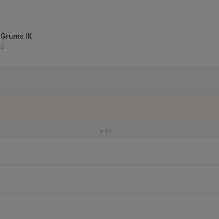
 Grums IK
 C
v.51