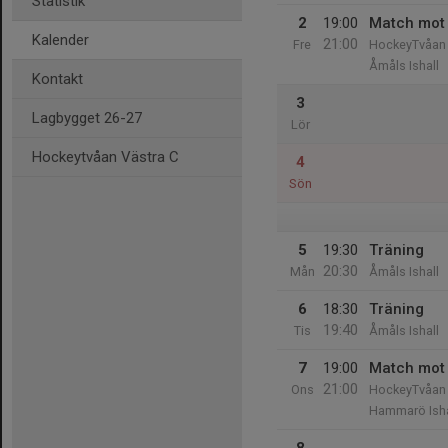
Statistik
2
19:00
Match mot 
Kalender
21:00
Fre
HockeyTvåan
Åmåls Ishall
Kontakt
3
Lagbygget 26-27
Lör
Hockeytvåan Västra C
4
Sön
5
19:30
Träning
20:30
Mån
Åmåls Ishall
6
18:30
Träning
19:40
Tis
Åmåls Ishall
7
19:00
Match mot
21:00
Ons
HockeyTvåan
Hammarö Isha