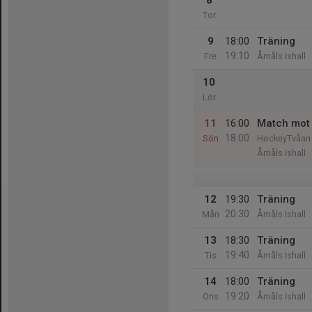
8
Tor
9
18:00
Träning
19:10
Fre
Åmåls Ishall
10
Lör
11
16:00
Match mot
18:00
Sön
HockeyTvåan
Åmåls Ishall
12
19:30
Träning
20:30
Mån
Åmåls Ishall
13
18:30
Träning
19:40
Tis
Åmåls Ishall
14
18:00
Träning
19:20
Ons
Åmåls Ishall