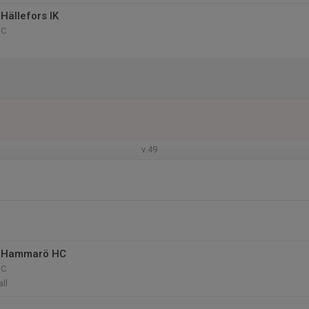
Hällefors IK
 C
v.49
 Hammarö HC
 C
ll