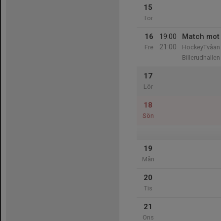
15
Tor
16
19:00
Match mot
21:00
Fre
HockeyTvåan
Billerudhallen
17
Lör
18
Sön
19
Mån
20
Tis
21
Ons