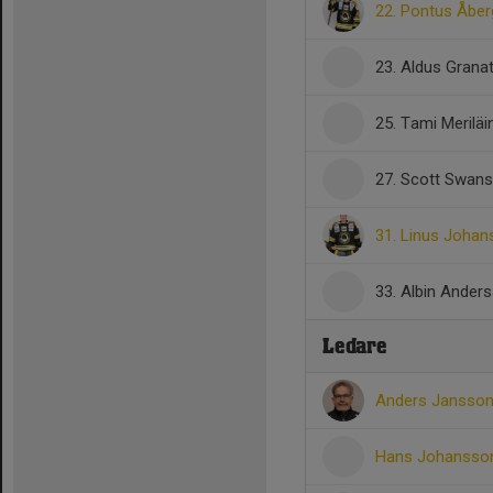
22. Pontus Åber
23. Aldus Grana
25. Tami Meriläi
27. Scott Swan
31. Linus Joha
33. Albin Ander
Ledare
Anders Jansso
Hans Johanss