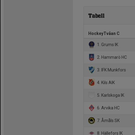
Tabell
HockeyTvåan C
1. Grums IK
2. Hammarö HC
3. IFK Munkfors
4. Kils AIK
5. Karlskoga IK
6. Arvika HC
7. Åmåls SK
8. Hällefors IK