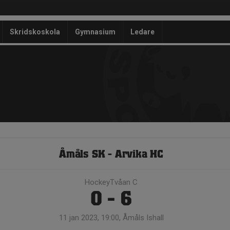
Skridskoskola
Gymnasium
Ledare
Åmåls SK - Arvika HC
HockeyTvåan C
0 - 6
11 jan 2023, 19:00, Åmåls Ishall