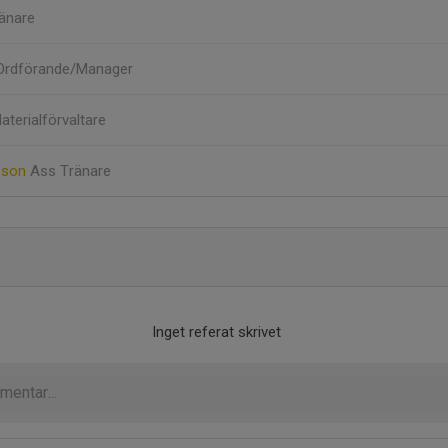
änare
Ordförande/Manager
aterialförvaltare
sson
Ass Tränare
Inget referat skrivet