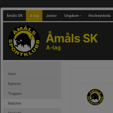
Åmåls SK
A-lag
Junior
Ungdom
Hockeyskola
Åmåls SK
A-lag
Hem
Nyheter
Truppen
Matcher