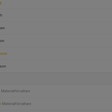
g
th
nen
son
nsson
sson
n
Materialförvaltare
on
Materialförvaltare