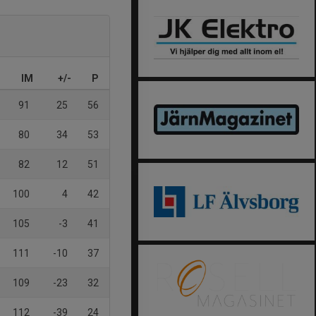
IM
+/-
P
91
25
56
80
34
53
82
12
51
100
4
42
105
-3
41
111
-10
37
109
-23
32
112
-39
24