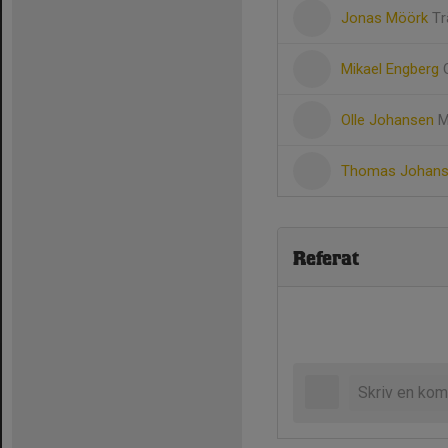
Jonas Möörk
Tr
Mikael Engberg
Olle Johansen
M
Thomas Johan
Referat