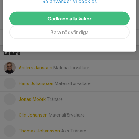
Så använder vi cookies
31. Linus Johansson
Godkänn alla kakor
32. Ludwig Stjernberg
Bara nödvändiga
47. David Kozma
2
Ledare
Anders Jansson
Materialförvaltare
Hans Johansson
Materialförvaltare
Jonas Möörk
Tränare
Olle Johansen
Materialförvaltare
Thomas Johansson
Ass Tränare