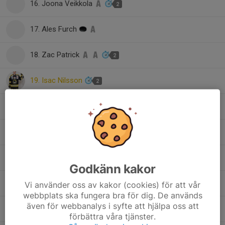
16. Joona Veikkola
2
17. Ales Furch
18. Zac Patrick
2
19. Isac Nilsson
2
20. Jonathan Andersson
22. Pontus Åberg
23. Aldus Granath
Godkänn kakor
25. Jack Johnson
Vi använder oss av kakor (cookies) för att vår
2
webbplats ska fungera bra för dig. De används
även för webbanalys i syfte att hjälpa oss att
27. Garrett Clegg
2
förbättra våra tjänster.