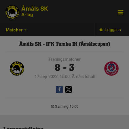
Åmåls SK
A-lag
Logga in
Matcher
Åmåls SK - IFK Tumba IK (Åmålscupen)
Träningsmatcher
8 - 3
17 sep 2023, 15:00, Åmåls Ishall
Samling 15:00