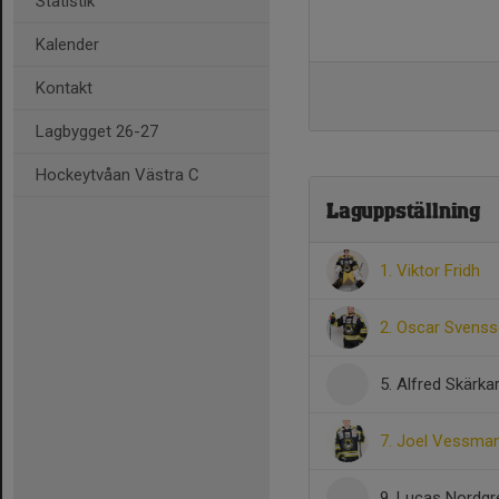
Statistik
Kalender
Kontakt
Lagbygget 26-27
Hockeytvåan Västra C
Laguppställning
1. Viktor Fridh
2. Oscar Svens
5. Alfred Skärkar
7. Joel Vessma
9. Lucas Nordg