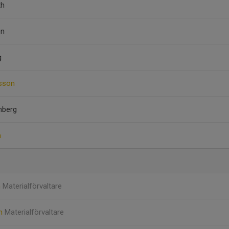
th
on
g
nsson
nberg
a
n
Materialförvaltare
on
Materialförvaltare