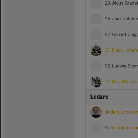
23. Aldus Grana
25. Jack Johns
27. Garrett Cleg
31. Linus Joha
32. Ludwig Stjer
47. David Kozm
Ledare
Anders Jansso
Hans Johanss