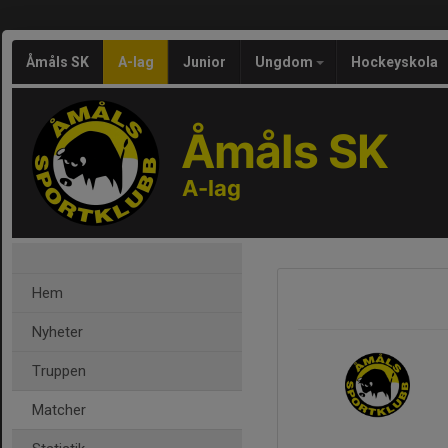
Åmåls SK
A-lag
Junior
Ungdom
Hockeyskola
Åmåls SK
A-lag
Hem
Nyheter
Truppen
Matcher