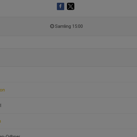
Samling 15:00
son
l
n
ren-Odhner