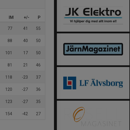
IM
+/-
P
77
41
55
88
40
50
101
17
50
81
21
46
118
-23
37
120
-27
36
123
-27
35
154
-42
27