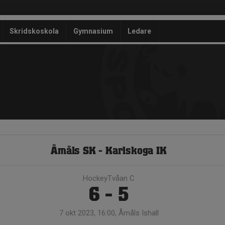
Skridskoskola
Gymnasium
Ledare
Åmåls SK - Karlskoga IK
HockeyTvåan C
6 - 5
7 okt 2023, 16:00, Åmåls Ishall