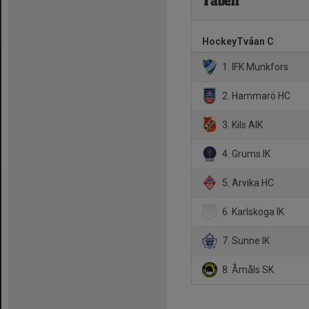
Tabell
HockeyTvåan C
1. IFK Munkfors
2. Hammarö HC
3. Kils AIK
4. Grums IK
5. Arvika HC
6. Karlskoga IK
7. Sunne IK
8. Åmåls SK