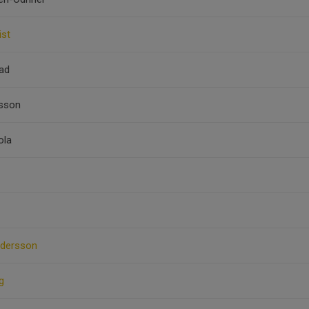
ist
ad
ksson
ola
ndersson
g