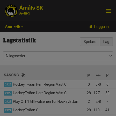
Åmåls SK
A-lag
Logga in
Statistik
Lagstatistik
Spelare
Lag
SÄSONG
M
+/-
P
HockeyTvåan Herr Region Väst C
0
0-0
0
2026
HockeyTvåan Herr Region Väst C
28
127-75
53
2025
Play Off:1 till kvalserien för HockeyEttan
2
2-8
-
2025
HockeyTvåan C
28
110-117
41
2024