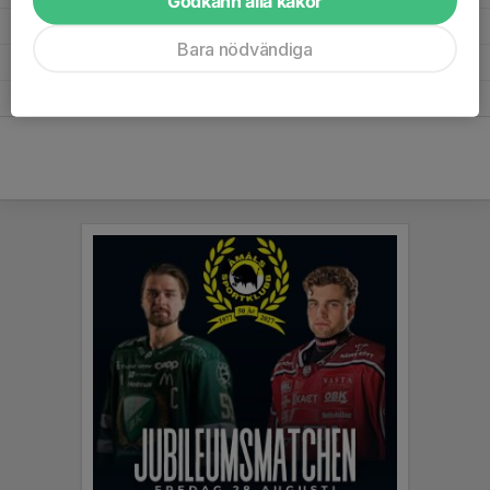
Godkänn alla kakor
Division 2 västra C
31
100-116
33
2015
Bara nödvändiga
Kvalserien
6
39-14
16
2015
Division 2 västra C
32
102-141
36
2014