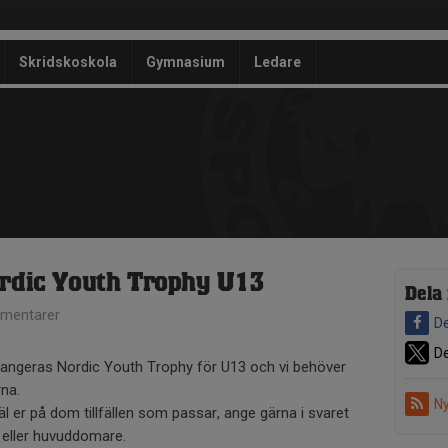
Skridskoskola
Gymnasium
Ledare
ordic Youth Trophy U13
Dela
mentarer
De
De
arrangeras Nordic Youth Trophy för U13 och vi behöver
na.
Ny
l er på dom tillfällen som passar, ange gärna i svaret
e eller huvuddomare.