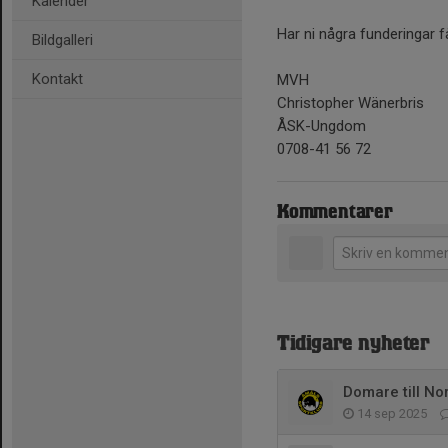
Kalender
Har ni några funderingar får
Bildgalleri
Kontakt
MVH
Christopher Wänerbris
ÅSK-Ungdom
0708-41 56 72
Kommentarer
Tidigare nyheter
Domare till No
14 sep 2025