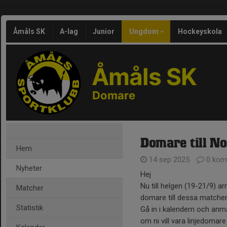
Åmåls SK
A-lag
Junior
Ungdom
Hockeyskola
Åmåls SK
Domare
Domare till N
Hem
14 sep 2025
0 kom
Nyheter
Hej
Nu till helgen (19-21/9) 
Matcher
domare till dessa matcher
Statistik
Gå in i kalendern och anmä
om ni vill vara linjedomar