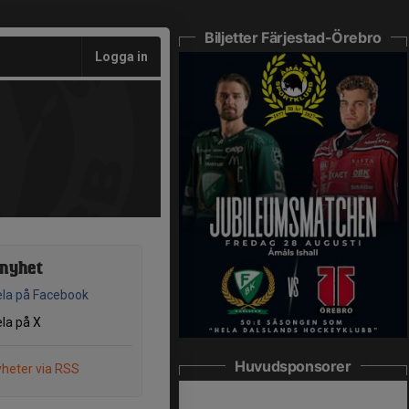
Biljetter Färjestad-Örebro
Logga in
 nyhet
la på Facebook
la på X
Huvudsponsorer
heter via RSS